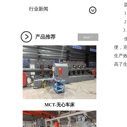
圆钢
行业新闻
1．
2．
3．
产品推荐
more +
使用
便，
生产
高了
MCT-无心车床