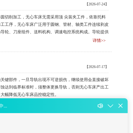
【2026-07-24】
圆切削加工，无心车床无需采用顶 尖装夹工件，依靠托料
加工工序，无心车床广泛用于圆钢、管材、轴类工件连续剥皮
动导轮、刀座组件、送料机构、调速电控系统构成。导轮提供
棒材匀速向前行进，工件依托托板支撑保持稳定加工位置。
详情>>
【2026-07-17】
的关键部件，一旦导轨出现不可逆损伤，继续使用会直接破坏
腐蚀达到临界标准时，须整体更换导轨，否则无心车床产出工
，大幅降低无心车床品控稳定性。
详情>>