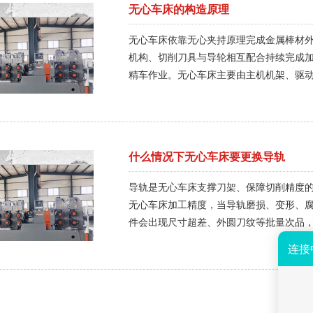
无心车床的构造原理
无心车床依靠无心夹持原理完成金属棒材外
机构、切削刀具与导轮相互配合持续完成
精车作业。无心车床主要由主机机架、驱
摩擦力带动工件持续旋转，送料装置推送
什么情况下无心车床要更换导轨
导轨是无心车床支撑刀架、保障切削精度
无心车床加工精度，当导轨磨损、变形、
件会出现尺寸超差、外圆刀纹等批量次品