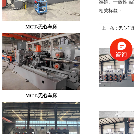
准确、一致性高
相关标签：
MCT-无心车床
上一条：
无心车
MCT-无心车床